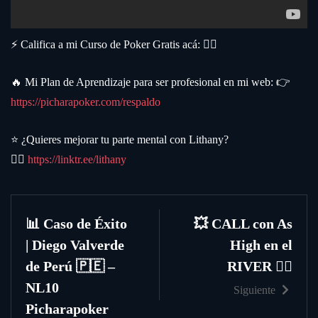
⚡ Califica a mi Curso de Poker Gratis acá: 👉🏻
🔥 Mi Plan de Aprendizaje para ser profesional en mi web: 👉
https://picharapoker.com/respaldo
⭐ ¿Quieres mejorar tu parte mental con Lithany?
👉🏻
https://linktr.ee/lithany
📊 Caso de Éxito
💥 CALL con As
| Diego Valverde
High en el
de Perú 🇵🇪 –
RIVER 👈🏻
NL10
Siguiente
Picharapoker