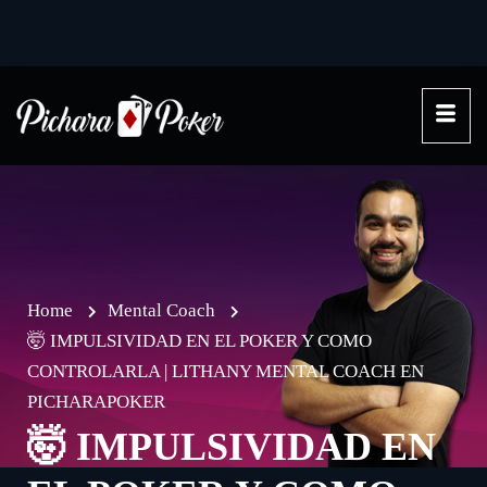
Home
Mental Coach
🤯 IMPULSIVIDAD EN EL POKER Y COMO
CONTROLARLA | LITHANY MENTAL COACH EN
PICHARAPOKER
🤯 IMPULSIVIDAD EN