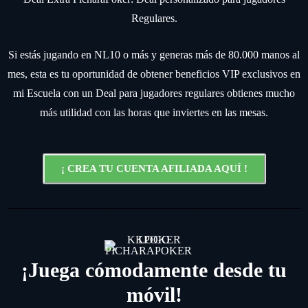
Regulares.
Si estás jugando en NL10 o más y generas más de 80.000 manos al
mes, esta es tu oportunidad de obtener beneficios VIP exclusivos en
mi Escuela con un Deal para jugadores regulares obtienes mucho
más utilidad con las horas que inviertes en las mesas.
¡ CREA TU CUENTA AFILIADA AQUÍ !
¡Juega cómodamente desde tu
móvil!