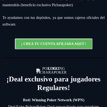
mantendrás (beneficio exclusivo Picharapoker)
Te ayudamos con tus depósitos, ya que somos cajeros oficiales del
software.
¡ CREA TU CUENTA AFILIADA AQUÍ !
¡Deal exclusivo para jugadores
Regulares!
Red: Winning Poker Network (WPN)
Deal Extra PicharaPoker: Deal personalizado para jugadores