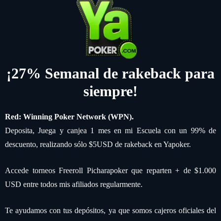
¡27% Semanal de rakeback para
siempre!
Red: Winning Poker Network (WPN).
Deposita, Juega y canjea 1 mes en mi Escuela con un 99% de
descuento, realizando sólo $5USD de rakeback en Yapoker.
Accede torneos Freeroll Picharapoker que reparten + de $1.000
USD entre todos mis afiliados regularmente.
Te ayudamos con tus depósitos, ya que somos cajeros oficiales del