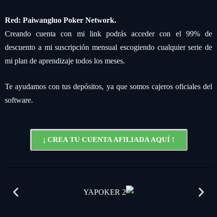
Red: Paiwangluo Poker Network.
Creando cuenta con mi link podrás acceder con el 99% de
descuento a mi suscripción mensual escogiendo cualquier serie de
mi plan de aprendizaje todos los meses.
Te ayudamos con tus depósitos, ya que somos cajeros oficiales del
software.
¡ CREA TU CUENTA AFILIADA AQUÍ !