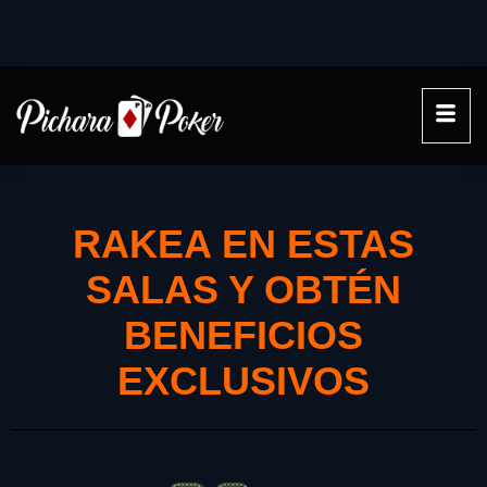
RAKEA EN ESTAS
SALAS Y OBTÉN
BENEFICIOS
EXCLUSIVOS