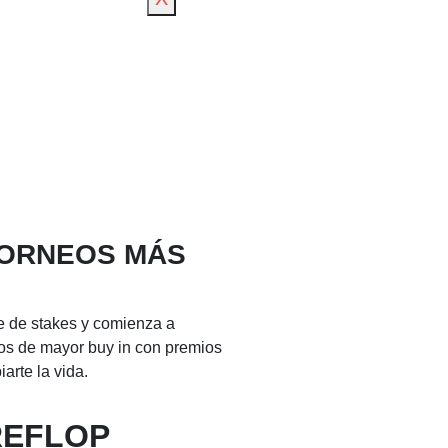
TORNEOS MÁS
 de stakes y comienza a
os de mayor buy in con premios
arte la vida.
REFLOP