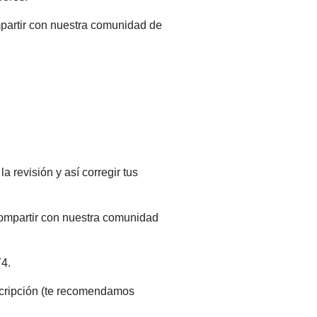
partir con nuestra comunidad de
revisión y así corregir tus
ompartir con nuestra comunidad
4.
scripción (te recomendamos