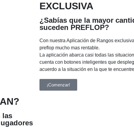
EXCLUSIVA
¿Sabías que la mayor canti
suceden PREFLOP?
Con nuestra Aplicación de Rangos exclusiva
preflop mucho mas rentable.
La aplicación abarca casi todas las situacio
cuenta con botones inteligentes que despleg
acuerdo a la situación en la que te encuentr
¡Comenzar!
LAN?
 las
jugadores