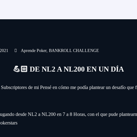
 2021
Aprende Poker
,
BANKROLL CHALLENGE
💪🏻 DE NL2 A NL200 EN UN DÍA
 Subscriptores de mi Pensé en cómo me podía plantear un desafío que fu
 jugando desde NL2 a NL200 en 7 a 8 Horas, con el que pude plantear
okerstars