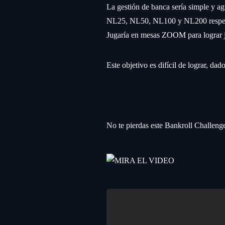
La gestión de banca sería simple y a
NL25, NL50, NL100 y NL200 respecti
Jugaría en mesas ZOOM para lograr 
Este objetivo es difícil de lograr, d
No te pierdas este Bankroll Challeng