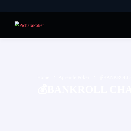
Home
Aprende Poker
💰BANKROLL
💰BANKROLL CH