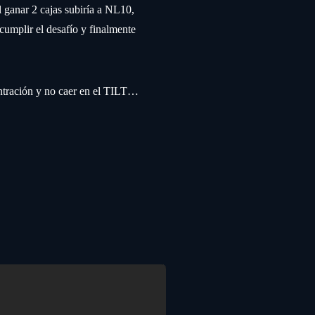
 ganar 2 cajas subiría a NL10,
mplir el desafío y finalmente
centración y no caer en el TILT…