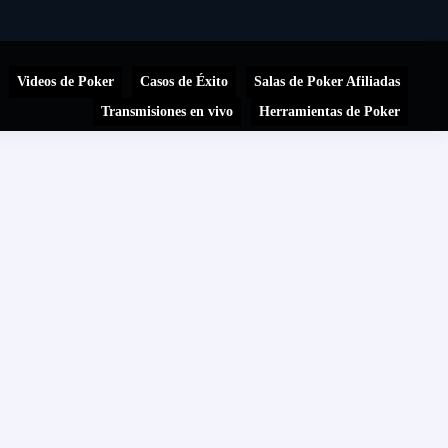
Videos de Poker
Casos de Éxito
Salas de Poker Afiliadas
Transmisiones en vivo
Herramientas de Poker