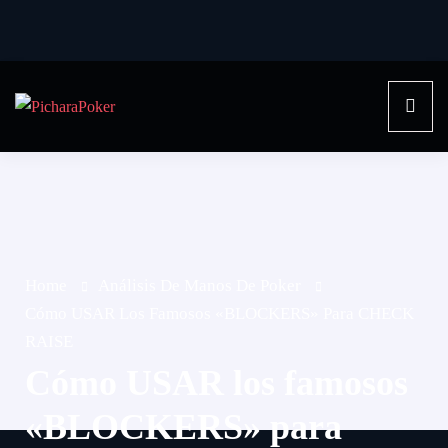
Home
Análisis De Manos De Poker
Cómo USAR Los Famosos «BLOCKERS» Para CHECK
RAISE
Cómo USAR los famosos
«BLOCKERS» para