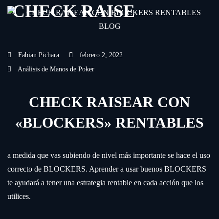
CHECK RAISE
Fabian Pichara
febrero 2, 2022
Análisis de Manos de Poker
CHECK RAISEAR CON
«BLOCKERS» RENTABLES
a medida que vas subiendo de nivel más importante se hace el uso
correcto de BLOCKERS. Aprender a usar buenos BLOCKERS
te ayudará a tener una estrategia rentable en cada acción que los
utilices.