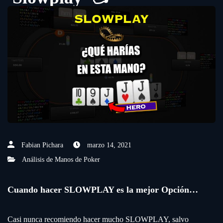
Fabian Pichara
marzo 14, 2021
Análisis de Manos de Poker
Cuando hacer SLOWPLAY es la mejor Opción…
Casi nunca recomiendo hacer mucho SLOWPLAY, salvo