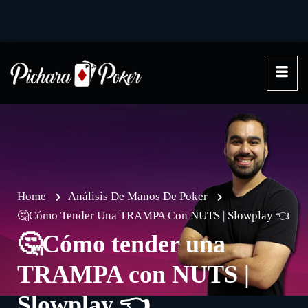
Home
Análisis De Manos De Poker
🤔Cómo Tender Una TRAMPA Con NUTS | Slowplay 👈
🤔Cómo tender una
TRAMPA con NUTS |
Slowplay 👈