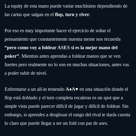
La equity de esta mano puede variar muchísimo dependiendo de
las cartas que salgan en el
flop, turn y river
.
Por eso es muy importante hacer el ejercicio de soltar el
pensamiento que constantemente nuestra mente nos recuerda
“pero como voy a foldear ASES si es la mejor mano del
poker”
. Mientras antes aprendas a foldear manos que se ven
fuertes pero realmente no lo son en muchas situaciones, antes vas
a poder subir de nivel.
Enfrentarse a un all-in teniendo
A♦A♥
en una situación donde el
flop está doblado y el turn completa escaleras es un spot que a
simple vista puede parecer difícil de jugar y difícil de foldear. Sin
embargo, si aprendes a desglosar el rango del rival te darás cuenta
lo claro que puede llegar a ser un fold con par de ases.