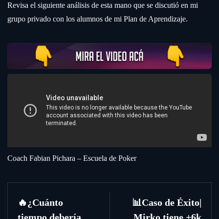
Revisa el siguiente análisis de esta mano que se discutió en mi
grupo privado con los alumnos de mi Plan de Aprendizaje.
Coach Fabian Pichara – Escuela de Poker
🔥¿Cuánto
📊Caso de Éxito|
tiempo debería
Mirko tiene +6k