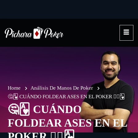
Home
Análisis De Manos De Poker
🤔🂱 CUÁNDO FOLDEAR ASES EN EL POKER 👈🏻🂱
🤔🂱 CUÁNDO
FOLDEAR ASES EN EL
POKER 👈🏻🂱