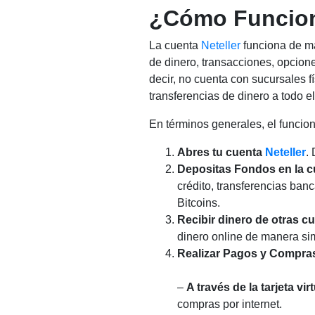
¿
Cómo Funcion
La cuenta
Neteller
funciona de man
de dinero, transacciones, opcione
decir, no cuenta con sucursales 
transferencias de dinero a todo 
En términos generales, el funcion
Abres tu cuenta
Neteller
.
Depositas Fondos en la c
crédito, transferencias ba
Bitcoins.
Recibir dinero de otras cu
dinero online de manera si
Realizar Pagos y Compra
–
A través de la tarjeta vir
compras por internet.