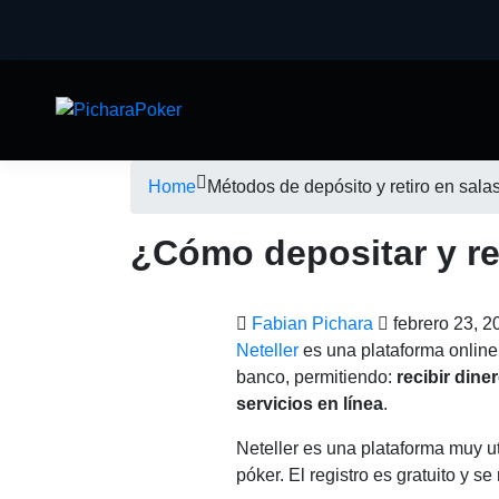
Home
Métodos de depósito y retiro en sala
¿Cómo depositar y ret
Fabian Pichara
febrero 23, 2
Neteller
es una plataforma online
banco, permitiendo:
recibir dine
servicios en línea
.
Neteller es una plataforma muy ut
póker. El registro es gratuito y s