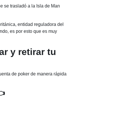
se trasladó a la Isla de Man
ritánica, entidad reguladora del
ndo, es por esto que es muy
 y retirar tu
u cuenta de poker de manera rápida
