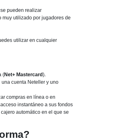
 se pueden realizar
o muy utilizado por jugadores de
uedes utilizar en cualquier
 (
Net+ Mastercard
).
n una cuenta Neteller y uno
zar compras en línea o en
 acceso instantáneo a sus fondos
r cajero automático en el que se
forma?