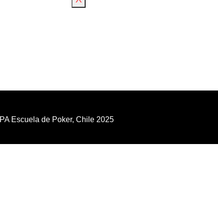
PA Escuela de Poker, Chile 2025