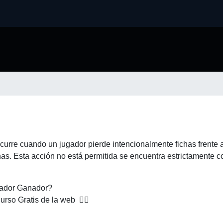
curre cuando un jugador pierde intencionalmente fichas frente a
ichas. Esta acción no está permitida se encuentra estrictamente c
ugador Ganador?
urso Gratis de la web 👈🏻