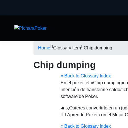
Home
Glossary Item
Chip dumping
Chip dumping
« Back to Glossary Index
En el poker, el «Chip dumping» o
intención de transferirle saldo/f
software de Poker.
🔥 ¿Quieres convertirte en un j
👉🏻 Aprende Poker con el Mejor C
« Back to Glossary Index