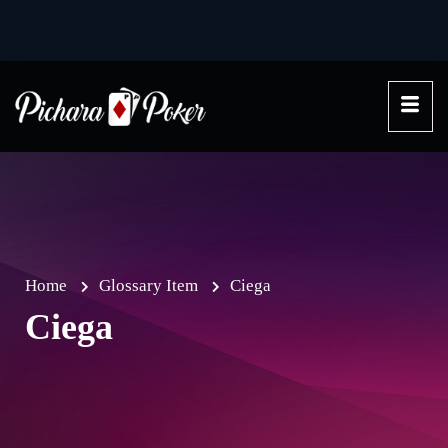
Home
Glossary Item
Ciega
Ciega