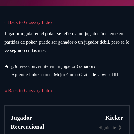
« Back to Glossary Index
Jugador regular en el poker se refiere a un jugador frecuente en
partidas de poker. puede ser ganador o un jugador débil, pero se le
ve seguido en las mesas.
🔥 ¿Quieres convertirte en un jugador Ganador?
👉🏻 Aprende Poker con el Mejor Curso Gratis de la web 👈🏻
« Back to Glossary Index
Jugador
Kicker
Recreacional
Siguiente