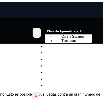
Plan de Aprendizaje
Cash Games
Torneos
Curso Básico de Poker
Artículos
Videos de Poker
Casos de Éxito
Salas de Poker Afiliadas
Transmisiones en vivo
Herramientas de Poker
ano. Esto es posible porque juegas contra un gran número de
X