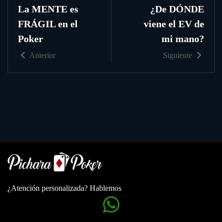
La MENTE es
¿De DÓNDE
FRÁGIL en el
viene el EV de
Poker
mi mano?
Anterior
Siguiente
¿Atención personalizada? Hablemos