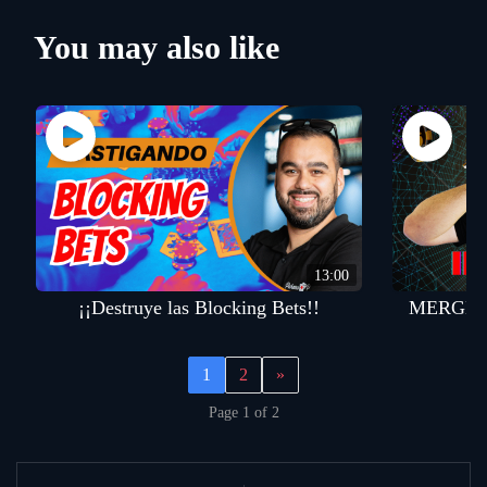
You may also like
13:00
¡¡Destruye las Blocking Bets!!
MERGE o
1
2
»
Page 1 of 2