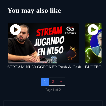
You may also like
STREAM NL50 GGPOKER Rush & Cash
BLUFEO T
1
2
»
Page 1 of 2