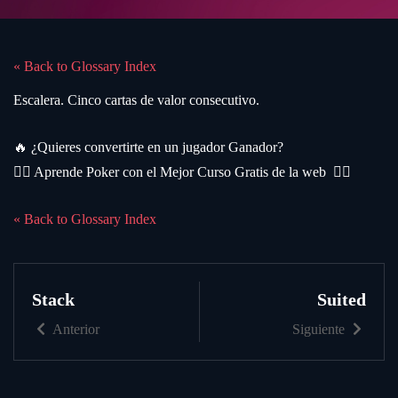
« Back to Glossary Index
Escalera. Cinco cartas de valor consecutivo.
🔥 ¿Quieres convertirte en un jugador Ganador?
👉🏻 Aprende Poker con el Mejor Curso Gratis de la web 👈🏻
« Back to Glossary Index
Stack
Suited
Anterior
Siguiente