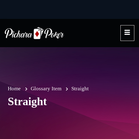
Home
Glossary Item
Straight
Straight