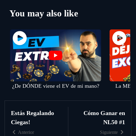
You may also like
¿De DÓNDE viene el EV de mi mano?
La MENT
Estás Regalando
Cómo Ganar en
Ciegas!
NL50 #1
Anterior
Siguiente