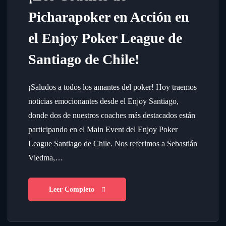
Picharapoker en Acción en
el Enjoy Poker League de
Santiago de Chile!
¡Saludos a todos los amantes del poker! Hoy traemos
noticias emocionantes desde el Enjoy Santiago,
donde dos de nuestros coaches más destacados están
participando en el Main Event del Enjoy Poker
League Santiago de Chile. Nos referimos a Sebastián
Viedma,…
Leer Completo