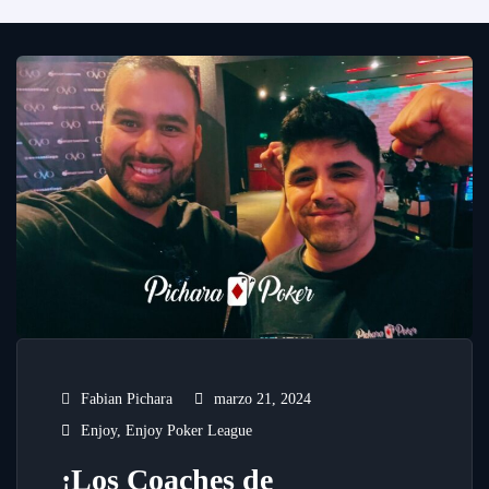
Fabian Pichara
marzo 21, 2024
Enjoy
,
Enjoy Poker League
¡Los Coaches de