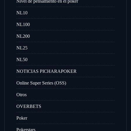
Nivel de pensamiento en el poker
NL10
NL100
NL200
NL25
NL50
NOTICIAS PICHARAPOKER
Online Super Series (OSS)
Otros
OVERBETS
Poker
Pokerstars