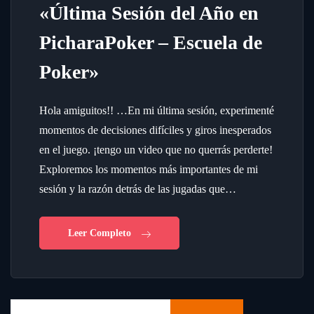
«Última Sesión del Año en
PicharaPoker – Escuela de
Poker»
Hola amiguitos!! …En mi última sesión, experimenté
momentos de decisiones difíciles y giros inesperados
en el juego. ¡tengo un video que no querrás perderte!
Exploremos los momentos más importantes de mi
sesión y la razón detrás de las jugadas que…
Leer Completo