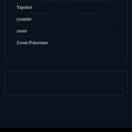
Yapoker
youtube
zoom
Zoom Pokerstars