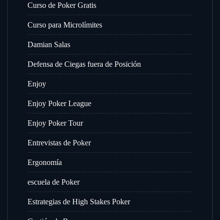
Curso de Poker Gratis
Curso para Microlímites
Damian Salas
Defensa de Ciegas fuera de Posición
Enjoy
Enjoy Poker League
Enjoy Poker Tour
Entrevistas de Poker
Ergonomía
escuela de Poker
Estrategias de High Stakes Poker