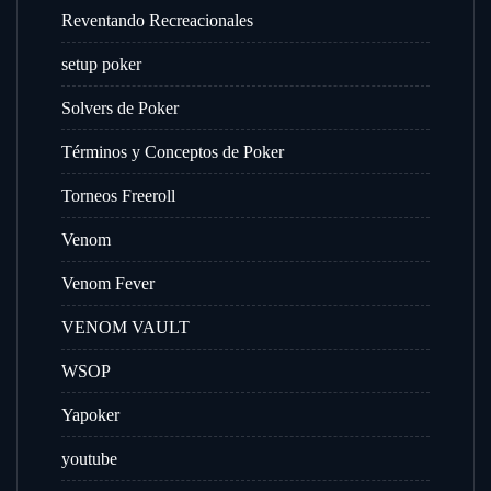
Reventando Recreacionales
setup poker
Solvers de Poker
Términos y Conceptos de Poker
Torneos Freeroll
Venom
Venom Fever
VENOM VAULT
WSOP
Yapoker
youtube