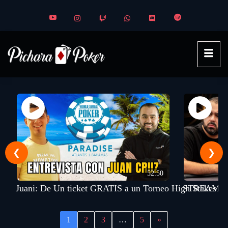
❮
❯
52:50
Juani: De Un ticket GRATIS a un Torneo High Stakes
STREAM N
1
2
3
…
5
»